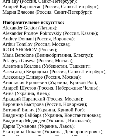
ArtFairy (Россия, Санкт-Петербург);
Андрей Карапетян (Россия, Санкт-Петербург);
Мария Власова (Россия, Санкт-Петербург);
Изобразительное искусство:
Alexander Gektor (Латвия);
Alexander Prostov-Pokrovskiy (Россия, Казань);
Andrey Domani (Россия, Воронеж);
Arthur Tomilov (Россия, Москва);
IGOR SHOMOV (Россия);
Maria Bertolone (Великобритания, Блэкпул);
Pelageya Guseva (Россия, Москва);
Алевтина Козлова (Узбекистан, Ташкент);
Александр Безродных (Россия, Санкт-Петербург);
Александр Елизарэ (Россия, Москва);
Анастасия Ярошевич (Украина, Кривой Рог);
Андрей Шустов (Россия, Набережные Челны);
Анна (Украина, Киев);
Аркадий Паранский (Россия, Москва);
Вероника Быстрова (Россия, Новоржев);
Виталий Бигич (Украина, Кривой Рог);
Владимир Байбара (Украина, Константиновка);
Владимир Медведев (Украина, Николаев);
Дария Туманова (Украина, Львов);
Екатерина Пикало (Украина, Денепропетровск);