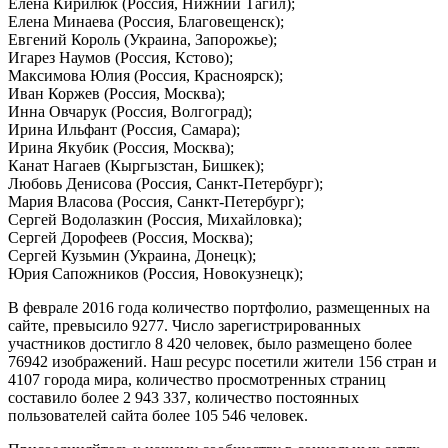
Елена Кирилюк (Россия, Нижний Тагил);
Елена Минаева (Россия, Благовещенск);
Евгений Король (Украина, Запорожье);
Игарез Наумов (Россия, Кстово);
Максимова Юлия (Россия, Красноярск);
Иван Коржев (Россия, Москва);
Инна Овчарук (Россия, Волгоград);
Ирина Ильфант (Россия, Самара);
Ирина Якубик (Россия, Москва);
Канат Нагаев (Кыргызстан, Бишкек);
Любовь Денисова (Россия, Санкт-Петербург);
Мария Власова (Россия, Санкт-Петербург);
Сергей Водолазкин (Россия, Михайловка);
Сергей Дорофеев (Россия, Москва);
Сергей Кузьмин (Украина, Донецк);
Юрия Сапожников (Россия, Новокузнецк);
В феврале 2016 года количество портфолио, размещенных на
сайте, превысило 9277. Число зарегистрированных
участников достигло 8 420 человек, было размещено более
76942 изображений. Наш ресурс посетили жители 156 стран и
4107 города мира, количество просмотренных страниц
составило более 2 943 337, количество постоянных
пользователей сайта более 105 546 человек.