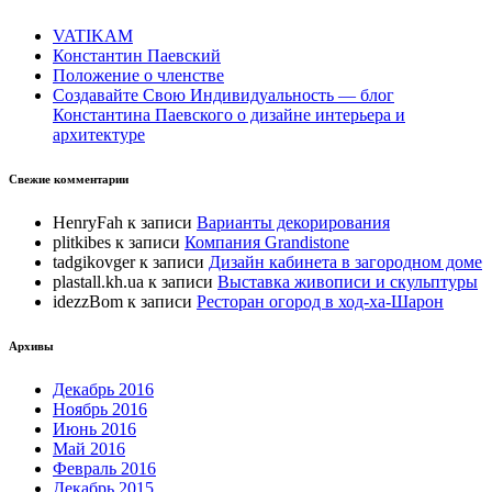
VATIKAM
Константин Паевский
Положение о членстве
Создавайте Свою Индивидуальность — блог
Константина Паевского о дизайне интерьера и
архитектуре
Свежие комментарии
HenryFah
к записи
Варианты декорирования
plitkibes
к записи
Компания Grandistone
tadgikovger
к записи
Дизайн кабинета в загородном доме
plastall.kh.ua
к записи
Выставка живописи и скульптуры
idezzBom
к записи
Ресторан огород в ход-ха-Шарон
Архивы
Декабрь 2016
Ноябрь 2016
Июнь 2016
Май 2016
Февраль 2016
Декабрь 2015