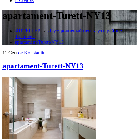
РАЗНОЕ
apartament-Turett-NY13
ИНТЕРЬЕР
/
Двухуровневый пентхауз в районе
Трайбека
apartament-Turett-NY13
11 Сен
от Konstantin
apartament-Turett-NY13