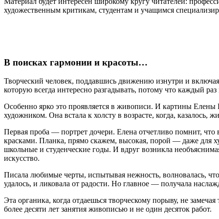
Материал будет интересен широкому кругу читателей: профес
художественным критикам, студентам и учащимся специализи
В поисках гармонии и красоты…
Творческий человек, поддавшись движению изнутри и включая т
которую всегда интересно разгадывать, потому что каждый раз
Особенно ярко это проявляется в живописи. И картины Елены 
художником. Она встала к холсту в возрасте, когда, казалось,
Первая проба — портрет дочери. Елена отчетливо помнит, что в
красками. Планка, прямо скажем, высокая, порой — даже для ху
школьные и студенческие годы. И вдруг возникла необъяснима
искусство.
Писала любимые черты, испытывая нежность, волновалась, чтоб
удалось, и ликовала от радости. Но главное — получала наслаж
Эта органика, когда отдаешься творческому порыву, не замечая 
более десяти лет занятия живописью и не один десяток работ.