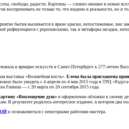
ты, свободы, радости. Картины — словно окошки в новые вселе
тов воспринимать не только то, что видимо в реальности, но и т
приятие бытия выливается в яркие краски, непостижимые, вне з
рой рифмующиеся с рериховскими, так и метафоры-загадки, неп
овала в ярмарке искусств в Санкт-Петербурге к 277-летию Васи
ная выставка «Волшебная кисть».
Елена была приглашена приня
ожно было увидеть с 4 апреля по 4 мая 2015 года в ТРЦ «Радуга
 Fantasia — с 20 марта по 20 сентября 2015 года.
картину «Воплощение душ»
в оформлении обложки к своему де
ам. В результате родилось интересное издание, в котором два п
ВОЙ
и познакомиться с некоторыми работами мастера.