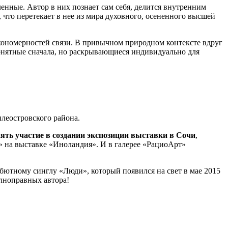
нные. Автор в них познает сам себя, делится внутренним
о, что перетекает в нее из мира духовного, осененного высшей
акономерностей связи. В привычном природном контексте вдруг
онятные сначала, но раскрывающиеся индивидуально для
леостровского района.
ть участие в создании экспозиции выставки в Сочи
,
» на выставке «Иноландия». И в галерее «РациоАрт»
бютному синглу «Люди», который появился на свет в мае 2015
олноправных автора!