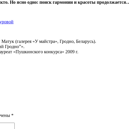
икто. Но ясно одно: поиск гармонии и красоты продолжается
уровой
Матук (галерея «У майстра», Гродно, Беларусь).
ий Гродно”».
ауреат «Пушкинского конкурса» 2009 г.
ечены
*