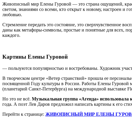
Живописный мир Елены Гуровой — это страна ощущений, красо
светом, знаниями со всеми, кто открыт к новому, настроен и го
любовью.
Стремление передать это состояние, это сверхчувственное вос
даны как метафоры-символы, простые и понятные для всех, по
каждого.
Картины Елены Гуровой
— пользуются популярностью и востребованы. Художник участв
В творческом центре «Ветер странствий» прошла ее персональ
посвященной Году культуры в России. Работы Елены Гуровой м
(планетарий Санкт-Петербурга) на международной выставке Flora
Но это не всё.
Музыкальная группа «Агенда» использовала 
года. А поэт Лев Даров предложил написать картины к его стих
Перейти к странице:
ЖИВОПИСНЫЙ МИР ЕЛЕНЫ ГУРО