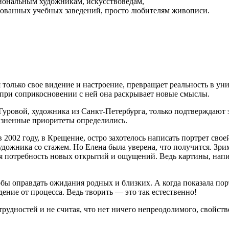
сиональным художникам, искусствоведам,
рованных учебных заведений, просто любителям живописи.
олько свое видение и настроение, превращает реальность в уни
 при соприкосновении с ней она раскрывает новые смыслы.
Гуровой, художника из Санкт-Петербурга, только подтверждают 
 жизненные приоритеты определились.
 2002 году, в Крещение, остро захотелось написать портрет сво
дожника со стажем. Но Елена была уверена, что получится. Зрим
я потребность новых открытий и ощущений. Ведь картины, напи
ы оправдать ожидания родных и близких. А когда показала порт
дение от процесса. Ведь творить — это так естественно!
трудностей и не считая, что нет ничего непреодолимого, свойств