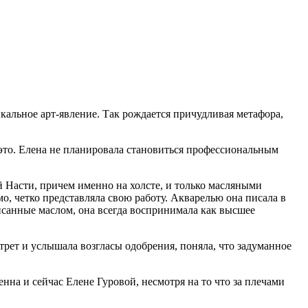
кальное арт-явление. Так рождается причудливая метафора,
это. Елена не планировала становиться профессиональным
ей Насти, причем именно на холсте, и только масляными
о, четко представляла свою работу. Акварелью она писала в
санные маслом, она всегда воспринимала как высшее
рет и услышала возгласы одобрения, поняла, что задуманное
енна и сейчас Елене Гуровой, несмотря на то что за плечами