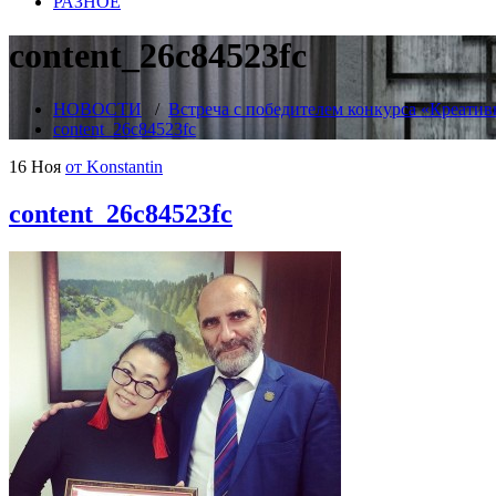
РАЗНОЕ
content_26c84523fc
НОВОСТИ
/
Встреча с победителем конкурса «Креатив
content_26c84523fc
16 Ноя
от Konstantin
content_26c84523fc