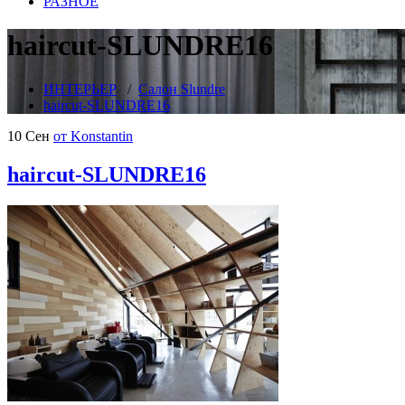
РАЗНОЕ
haircut-SLUNDRE16
ИНТЕРЬЕР
/
Салон Slundre
haircut-SLUNDRE16
10 Сен
от Konstantin
haircut-SLUNDRE16