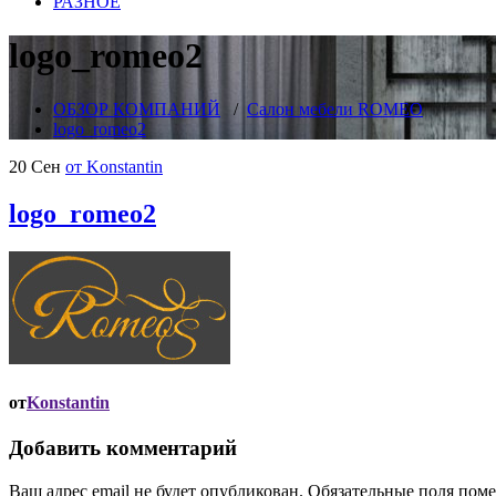
РАЗНОЕ
logo_romeo2
ОБЗОР КОМПАНИЙ
/
Салон мебели ROMEO
logo_romeo2
20 Сен
от Konstantin
logo_romeo2
от
Konstantin
Добавить комментарий
Ваш адрес email не будет опубликован.
Обязательные поля пом