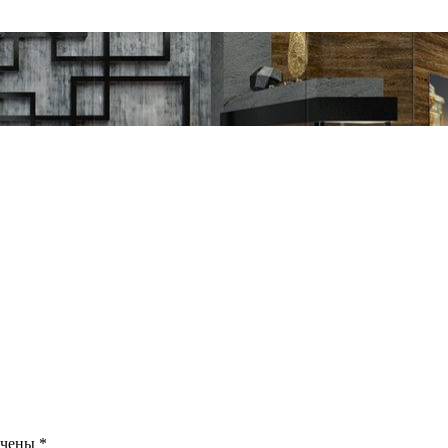
ечены
*