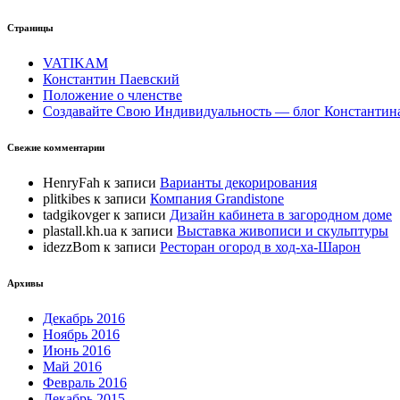
Страницы
VATIKAM
Константин Паевский
Положение о членстве
Создавайте Свою Индивидуальность — блог Константина 
Свежие комментарии
HenryFah
к записи
Варианты декорирования
plitkibes
к записи
Компания Grandistone
tadgikovger
к записи
Дизайн кабинета в загородном доме
plastall.kh.ua
к записи
Выставка живописи и скульптуры
idezzBom
к записи
Ресторан огород в ход-ха-Шарон
Архивы
Декабрь 2016
Ноябрь 2016
Июнь 2016
Май 2016
Февраль 2016
Декабрь 2015