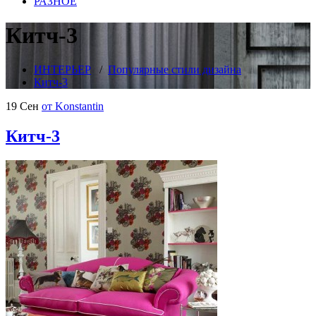
РАЗНОЕ
Китч-3
ИНТЕРЬЕР
/
Популярные стили дизайна
Китч-3
19 Сен
от Konstantin
Китч-3