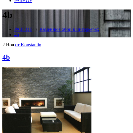
РАЗНОЕ
4b
РАЗНОЕ
/
Каменные обои в интерьерах
4b
2 Ноя
от Konstantin
4b