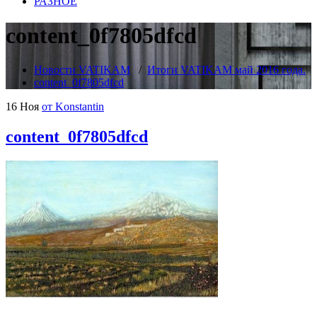
РАЗНОЕ
content_0f7805dfcd
Новости VATIKAM
/
Итоги VATIKAM май 2016 года.
content_0f7805dfcd
16 Ноя
от Konstantin
content_0f7805dfcd