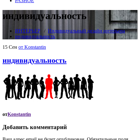
РАЗНОЕ
индивидуальность
ИНТЕРЬЕР
/
Индивидуальный дизайн интерьера
индивидуальность
15 Сен
от Konstantin
индивидуальность
от
Konstantin
Добавить комментарий
Ваш адрес email не будет опубликован.
Обязательные поля