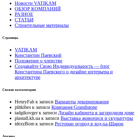
Новости VATIKAM
ОБЗОР КОМПАНИЙ
РАЗНОЕ
СТАТЬИ
Строительные материалы
Страницы
VATIKAM
Константин Паевский
Положение о членстве
Создавайте Свою Индивидуальность — блог
Константина Паевского о дизайне интерьера и
архитектуре
Свежие комментарии
HenryFah
к записи
Варианты декорирования
plitkibes
к записи
Компания Grandistone
tadgikovger
к записи
Дизайн кабинета в загородном доме
plastall.kh.ua
к записи
Выставка живописи и скульптуры
idezzBom
к записи
Ресторан огород в ход-ха-Шарон
Архивы