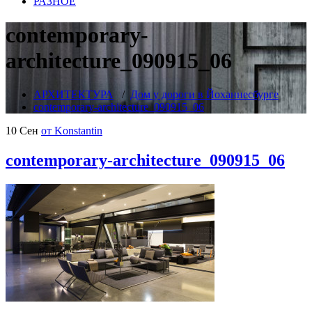
РАЗНОЕ
contemporary-
architecture_090915_06
АРХИТЕКТУРА
/
Дом у дороги в Йоханнесбурге
contemporary-architecture_090915_06
10 Сен
от Konstantin
contemporary-architecture_090915_06